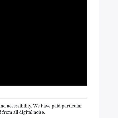
連絡先等
お問い合わせ
info@jv-net.net
+81 3 5995 1911
d accessibility. We have paid particular
 from all digital noise.