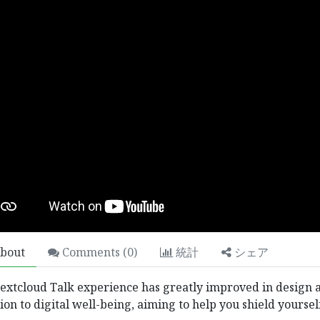
人々のチームであり、その目標は優れた製
人の生活を向上させることです。 私たち
ス上の問題を解決するために素晴らしい製
bout
Comments (
0
)
統計
シェア
フォーマンスを最適化することをいとわな
extcloud Talk experience has greatly improved in design an
設計されています。
ion to digital well-being, aiming to help you shield yourself