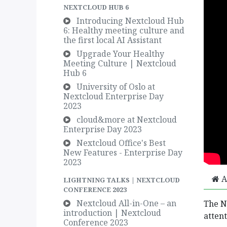
NEXTCLOUD HUB 6
Introducing Nextcloud Hub
6: Healthy meeting culture and
the first local AI Assistant
Upgrade Your Healthy
Meeting Culture | Nextcloud
Hub 6
University of Oslo at
Nextcloud Enterprise Day
2023
リンク集
会社概要
cloud&more at Nextcloud
Enterprise Day 2023
ホーム
私たちは情熱的な
Nextcloud Office's Best
会社概要
品を通じてすべての
New Features - Enterprise Day
プロダクト
はあなたのビジネ
2023
サービス
品を作ります。
A
LIGHTNING TALKS | NEXTCLOUD
コンプライアンス
CONFERENCE 2023
お問い合わせ
当社の製品は、パ
Nextcloud All-in-One – an
The N
い中小企業向けに
introduction | Nextcloud
attent
Conference 2023