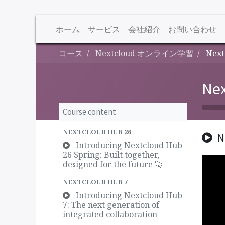
ホーム
サービス
会社紹介
お問い合わせ
コース
Nextcloud オンライン学習
Next
Ne
Course content
NEXTCLOUD HUB 26
N
Introducing Nextcloud Hub
26 Spring: Built together,
designed for the future 🚀
NEXTCLOUD HUB 7
Introducing Nextcloud Hub
7: The next generation of
integrated collaboration