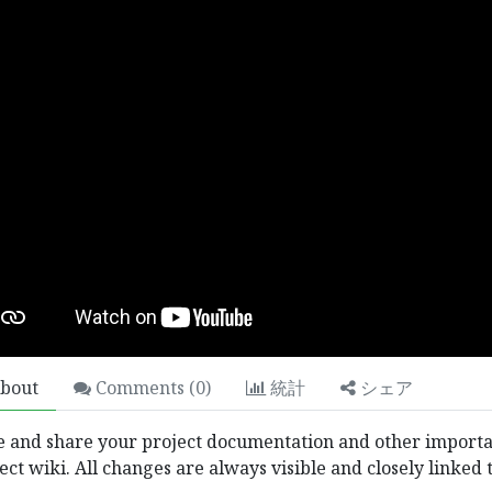
人々のチームであり、その目標は優れた製
人の生活を向上させることです。 私たち
ス上の問題を解決するために素晴らしい製
bout
Comments (
0
)
統計
シェア
フォーマンスを最適化することをいとわな
e and share your project documentation and other importa
設計されています。
ect wiki. All changes are always visible and closely linke