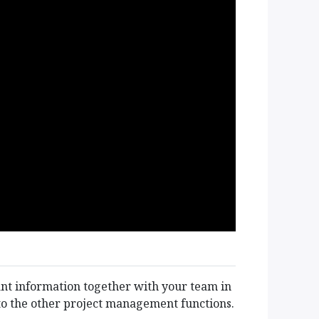
連絡先等
お問い合わせ
info@jv-net.net
+81 3 5995 1911
nt information together with your team in
d to the other project management functions.