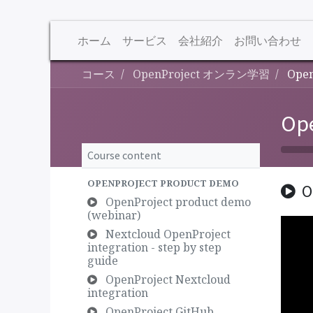
ホーム
サービス
会社紹介
お問い合わせ
コース
OpenProject オンラン学習
Open
Op
Course content
OPENPROJECT PRODUCT DEMO
O
OpenProject product demo
(webinar)
Nextcloud OpenProject
integration - step by step
guide
OpenProject Nextcloud
integration
OpenProject GitHub