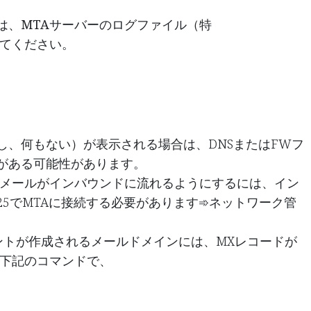
は、MTAサーバーのログファイル（特
確認してください。
し、何もない）が表示される場合は、DNSまたはFWフ
がある可能性があります。
人々のチームであり、その目標は優れた製
、メールがインバウンドに流れるようにするには、イン
人の生活を向上させることです。 私たち
5でMTAに接続する必要があります➾ネットワーク管
ス上の問題を解決するために素晴らしい製
ントが作成されるメールドメインには、MXレコードが
は下記のコマンドで、
フォーマンスを最適化することをいとわな
設計されています。