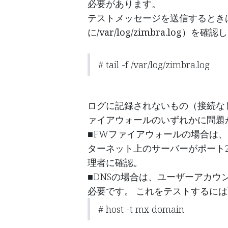
必要があります。
テストメッセージを送信するとき
に/var/log/zimbra.log）を
# tail -f /var/log/zimbra.log
ログに記録されないもの（接続な
リンク集
会社概要
ァイアウォールのいずれかに問題
ホーム
私たちは情熱的な
■FWファイアウォールの場合は
会社概要
品を通じてすべての
ターネット上のサーバーがポート2
プロダクト
はあなたのビジネ
理者に確認。
サービス
品を作ります。
■DNSの場合は、ユーザーアカウ
コンプライアンス
必要です。 これをテストするに
お問い合わせ
当社の製品は、パ
い中小企業向けに
# host -t mx domain