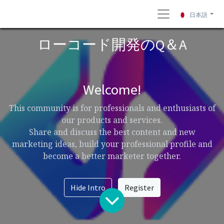
日本語
ローコード開発のQ＆A
Welcome!
This community is for professionals and enthusiasts of
our products and services.
Share and discuss the best content and new
marketing ideas, build your professional profile and
become a better marketer together.
Hide Intro
Register